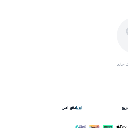
 حاليا
يع
دفع آمن