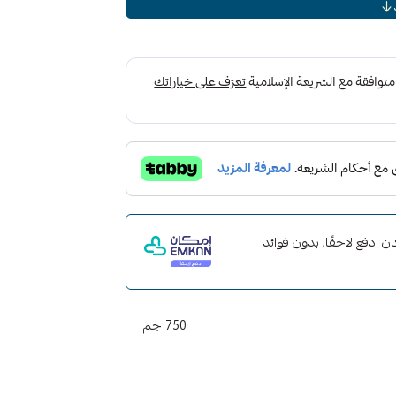
مركز. جافة وتلميع إذا لزم الأمر. رج الزجاجة
قبل الاستخدام وأدر الفوهة لتفتح. رش طبقة خفيفة من سوناكس Brilliant Shine Detailer على سطح
يقة وامسح الباقي بعيدًا. أعد التقديم إذا كان
ن التجمد.
 مع إمكان ادفع لاحقًا، بدون فوائد
الفعل على سطح الطلاء
ان
750 جم