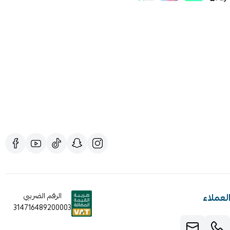
لعملاء
الرقم الضريبي
314716489200003