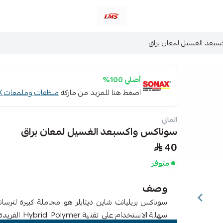
متجر لمسات الشرقية لزينة سيارات LMS
بعد الغسيل لمعان براق
أصلي 100%
اضغط هنا للمزيد من ماركة
منظفات وملمعات SONAX
الماني
سوناكس واكسبعد الغسيل لمعان براق
40
متوفر
وصف
سوناكس بريليانت شاين ديتايلر هو مجاملة كبيرة لترسا
سهلة الاستخدا