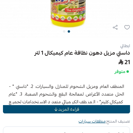
ايطالي
داستي مزيل دهون نظافة عام كيميكال 1 لتر
21
متوفر
المنظف العام ومزيل الشحوم للمنازل والسيارات. 2. "داستي " -
الحل متعدد الأغراض لمعالجة البقع والشحوم الصعبة. 3. "عام
كميكال كلينر" - المنظف الكيميائي متعدد الاستخدامات لجميع
قراءة المزيد
احتياجاتك المنزلية والسيارات. 4. "تنظيف بلا حدود" - أطلق العنان
لقوة داستي مزيل السرعة و السرعة القصوى لتنظيف لا حدود له.
تصنيف المنتج:
منظفات سيارات
5. "سياراش كلين" - قم بتنشيط مركباتك باستخدام داستي مزيل
دهون نظافة القوي