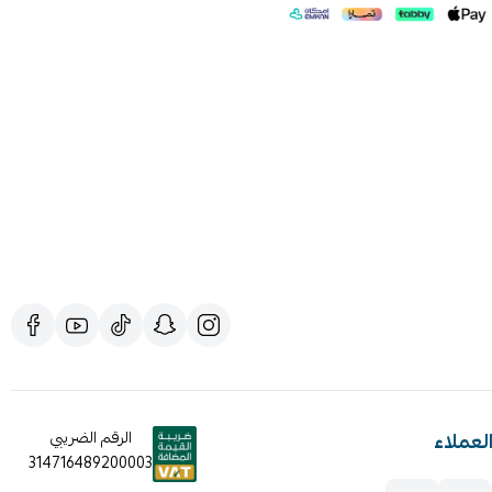
لعملاء
الرقم الضريبي
314716489200003