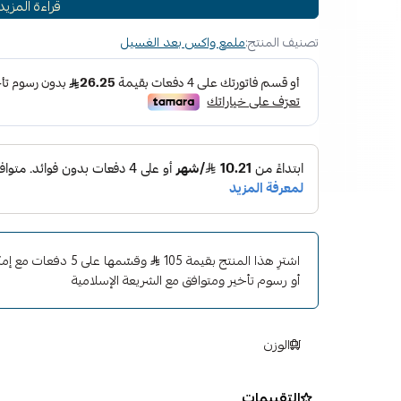
قراءة المزيد
استخدام متعدد الاستخدامات: مثالي للاستخدام على الب
الزخرفة والقوالب ومقابض الأبواب والمصدات وأغطية المراي
تصنيف المنتج:
ملمع واكس بعد الغسيل
سهل الاستخدام: يمسح برفق وبشكل متساو ويمسح الزائ
يعمل م
المطلية بسرع
الخارجي الذي يقاوم الغسيل والمطر والعوامل الجوية. 
لجميع الزخارف الخارجية المصنوعة من البلاستيك والف
الأبواب وأغطية مرايا الرؤية الخلفية وأغطية الزجاج الأما
الخاص بك باهتًا ، مما يجعل سيارتك تبدو أقدم مما هي 
ولمعان يدوم!
اشترِ هذا المنتج بقيمة 105
وقسّمها على 5 دفعا
أو رسوم تأخير ومتوافق مع الشريعة الإسلامية
الوزن
التقييمات