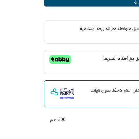
لاستيك الخارجي غير المطلي والفينيل مثل قطع
ا وأغطية الزجاج الأمامي
د
رمم التشذيب الخزفي الهجين من Meguiar على تجديد وإحياء وحماية الزخرفة الخارجية غير
ة وسهولة. استخدام تقنية SiO2 المتقدمة لإضفاء مظهر متجدد على تقليم السيارة
يجلب مرمم التشذيب الخزفي الهجين حياة جديدة
ينيل والمطاط مثل المصدات والقوالب ومقابض
مي. لذلك ، إذا كان البلاستيك الخارجي والفينيل
عليه بالفعل ، واستعد قطع الحواف بثراء دائم
ت مع إمكان ادفع لاحقًا، بدون فوائد
500 جم