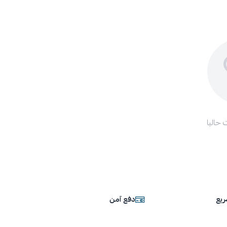
 حاليا
يع
دفع آمن