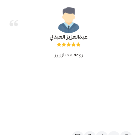
عبدالعزيز العبدلي
روعه ممتاززززز