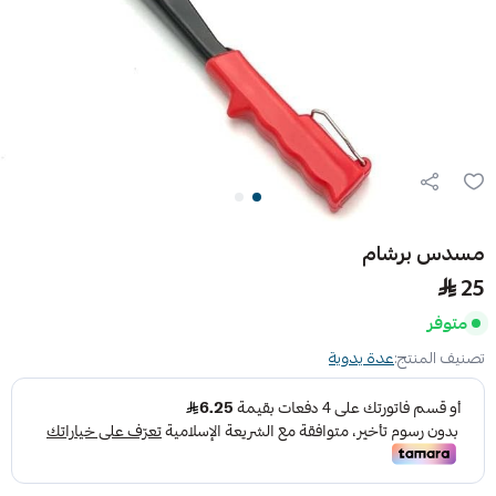
مسدس برشام
25
متوفر
تصنيف المنتج:
عدة يدوية