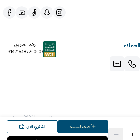
لعملاء
الرقم الضريبي
314716489200003
صنع بإتقان على | 2026
منصة سلة
أضف للسلة
اشتري الآن