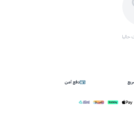
 حاليا
يع
دفع آمن