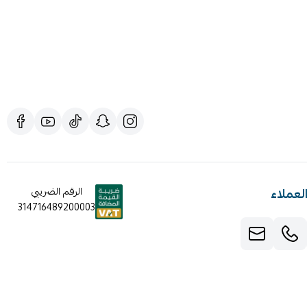
لعملاء
الرقم الضريبي
314716489200003