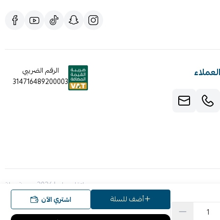
لعملاء
الرقم الضريبي
314716489200003
صنع بإتقان على | 2026
منصة سلة
أضف للسلة
اشتري الآن