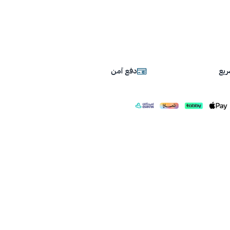
يع
دفع آمن