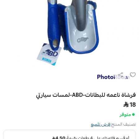
فرشاة ناعمه للبطانات-ABD-لمسات سيارتي
18
متوفر
تصنيف المنتج:
فرش تلميع