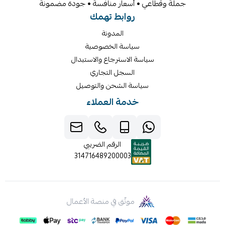
جملة وقطاعي • أسعار منافسة • جودة مضمونة
روابط تهمك
المدونة
سياسة الخصوصية
سياسة الاسترجاع والاستبدال
السجل التجاري
سياسة الشحن والتوصيل
خدمة العملاء
الرقم الضريبي
314716489200003
موثّق في منصة الأعمال