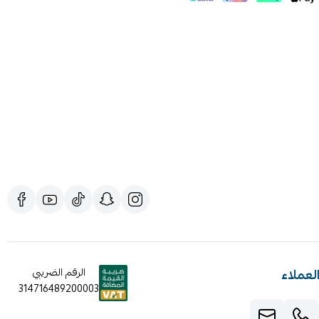
لعملاء
الرقم الضريبي
314716489200003