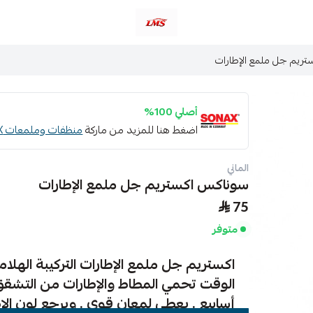
متجر لمسات الشرقية لزينة سيارات LMS
ريم جل ملمع الإطارات
أصلي 100%
اضغط هنا للمزيد من ماركة
منظفات وملمعات SONAX
الماني
سوناكس اكستريم جل ملمع الإطارات
75
متوفر
اكستريم جل ملمع الإطارات التركيبة الهلا
الوقت تحمي المطاط والإطارات من التشقق 
أسابيع . يعطي لمعان قوي . ويرجع لون الإطار