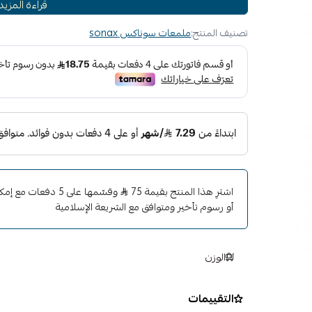
قراءة المزيد
طريقة الاستخدام :
1- نظف الإطار مع شامبو
تصنيف المنتج:
ملمعات سوناكس sonax
2- ضع كمية من المنتج على الاسفنج ووزعه على الإطار
3- دع الإطار 30 دقيقة قبل ان تتحرك
اشترِ هذا المنتج بقيمة 75
وقسّمها على 5 دفعات
أو رسوم تأخير ومتوافق مع الشريعة الإسلامية
الوزن
التقييمات