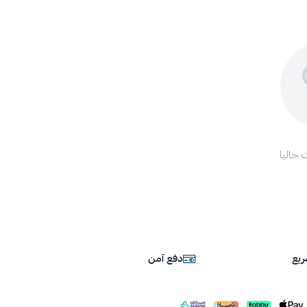
 حاليا
يع
دفع آمن