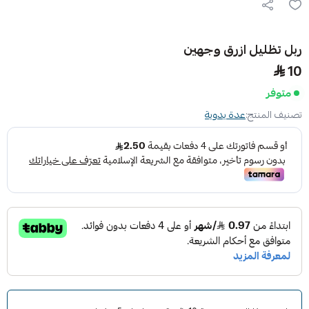
ربل تظليل ازرق وجهين
10
متوفر
تصنيف المنتج:
عدة يدوية