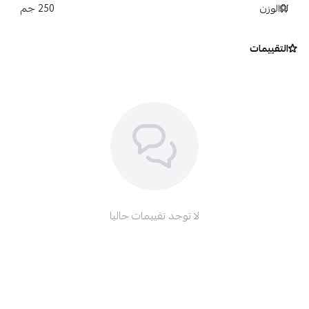
الوزن
قليلة ، مما يضمن تأثير المرآة ، بدون خطوط وبدون تعب!
250 جم
ﺷﻤﻊ “واﻛﺲ” ﺳﺎﺋﻞ ﻓﺎﺋﻖ اﻟﺴﺮﻋﺔ ﻟﻠﻤﺴﺔ ﻧﻬﺎﺋﻴﺔ ﻣﺜﺎﻟﻴﺔ ﻳﺤﺘﻮي ﻋﻠﻰ
ﺷﻤﻊ اﻟﻜﺎرﻧﻮﺑﺎ. ﻳﻀﻤﻦ ﺗﻨﻈﻴﻒ و ﻧﺘﻴﺠﺔ ﺳﺮﻳﻌﺔ و ﺳﻬﻠﺔ و ﻟﻤﻌﺔ ﻋﺎﻟﻴﺔ
التقييمات
ﻟﻠﺴﻴﺎرة.
ﺑﻌﺪ اﻟﻤﻌﺎﻟﺠﺔ، ﺳﻴﻜﻮن ﻣﻦ اﻟﺼﻌﺐ ﻋﻠﻰ الأﺗﺮﺑﺔ الاﻟﺘﺼﺎق ﺑﺠﺴﻢ
اﻟﺴﻴﺎرة وﻓﻲ ﻧﻔﺲ اﻟﻮﻗﺖ ﺳﻴﻜﻮن ﺟﺴﻢ ﻟﺴﻴﺎرة ﻓﺎﺋﻖ اﻟﻨﻌﻮﻣﺔ
لا توجد تقييمات حاليا