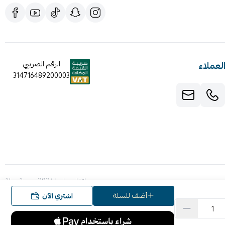
لعملاء
الرقم الضريبي
314716489200003
صنع بإتقان على | 2026
منصة سلة
أضف للسلة
اشتري الآن