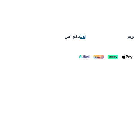
يع
دفع آمن