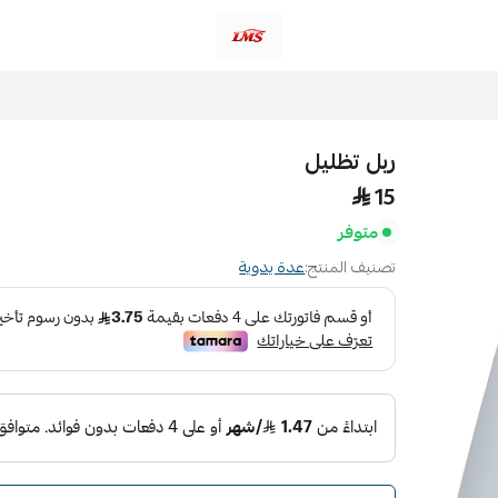
متجر لمسات الشرقية لزينة سيارات LMS
ربل تظليل
15
متوفر
تصنيف المنتج:
عدة يدوية